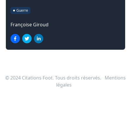
Guerre
Françoise Giroud
© 2024
Citations Foot
. Tous droits réservés.
Mentions
légales